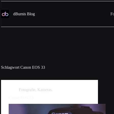
Zum
Inhalt
springen
dBurnis Blog
Fo
Schlagwort
Canon EOS 33
Fotografie
,
Kameras
Canon EOS 33