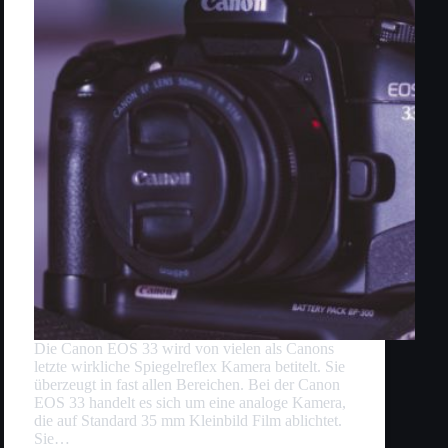
Die Canon EOS 33 wird von vielen als Canons
letzte wirkliche Spiegelreflex Kamera betitelt. Sie
überzeugt in fast allen Bereichen. Bei der Canon
EOS 33 handelt es sich um eine analoge Kamera,
die auf Standard 35 mm Kleinbild Film ablichtet.
Sie…