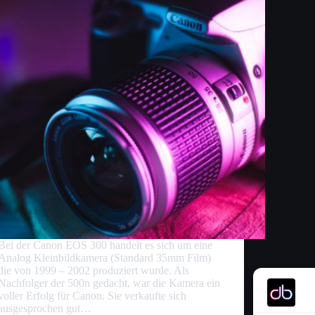
Bei der Canon EOS 300 handelt es sich um eine
Analog Kleinbildkamera (Standard 35mm Film)
die von 1999 – 2002 produziert wurde. Als
Nachfolger der 500n gedacht, war die Kamera ein
voller Erfolg für Canon. Sie verkaufte sich
ausgesprochen gut…