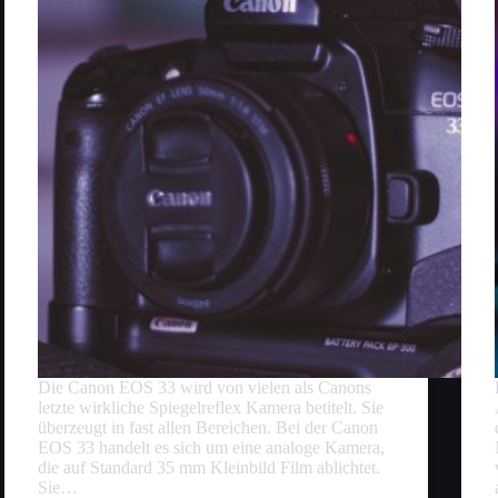
Die Canon EOS 33 wird von vielen als Canons
letzte wirkliche Spiegelreflex Kamera betitelt. Sie
überzeugt in fast allen Bereichen. Bei der Canon
EOS 33 handelt es sich um eine analoge Kamera,
die auf Standard 35 mm Kleinbild Film ablichtet.
Sie…