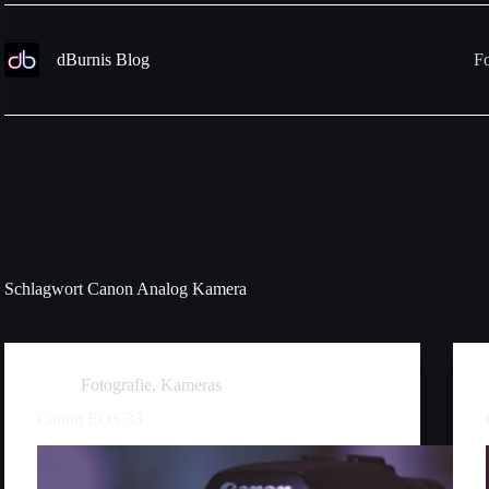
Zum
Inhalt
springen
dBurnis Blog
Fo
Schlagwort
Canon Analog Kamera
Fotografie
,
Kameras
Canon EOS 33